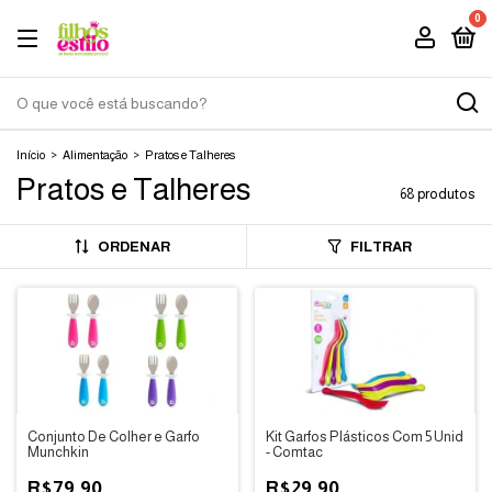
0
Início
>
Alimentação
>
Pratos e Talheres
Pratos e Talheres
68 produtos
ORDENAR
FILTRAR
Conjunto De Colher e Garfo
Kit Garfos Plásticos Com 5 Unid
Munchkin
- Comtac
R$79,90
R$29,90