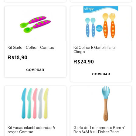
Kit Garfo + Colher - Comtac
Kit Colher E Garfo Infantil -
Clingo
R$18,90
R$24,90
COMPRAR
COMPRAR
Kit Facas infantil coloridas 5
Garfo de Treinamento Bam n'
peças Comtac
Boo 6+M Azul Fisher Price