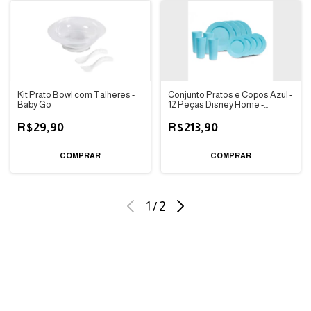
Kit Prato Bowl com Talheres -
Conjunto Pratos e Copos Azul -
Baby Go
12 Peças Disney Home -
BabyGo
R$29,90
R$213,90
1
/
2