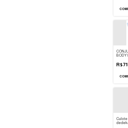
COM
CONJU
BODY 
FRUTA
R$71
COM
Culote
dedek