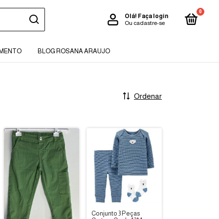
0
Olá!
Faça login
Ou cadastre-se
AMENTO
BLOG ROSANA ARAUJO
Ordenar
Conjunto 3 Peças