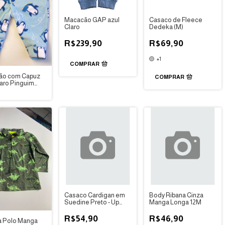
Macacão GAP azul
Casaco de Fleece
Claro
Dedeka (M)
R$239,90
R$69,90
+1
COMPRAR
ão com Capuz
COMPRAR
laro Pinguim
M ou M -
a
Casaco Cardigan em
Body Ribana Cinza
Suedine Preto - Up
Manga Longa 12M
Baby
R$54,90
R$46,90
 Polo Manga