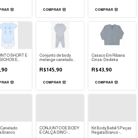
PRAR
COMPRAR
COMPRAR
NTO SHORT E
Conjunto de body
Casaco Em Ribana
BICHOS E
melange canelado
Cinza- Dedeka
S -DEDEKA
cinza Dedeka
,90
R$145,90
R$43,90
PRAR
COMPRAR
COMPRAR
 Canelado
CONJUNTO DE BODY
Kit Body Bebê 5 Peças
a Branco
E CALÇA DINO -
Regata Branco -
DEDEKA
Carter's