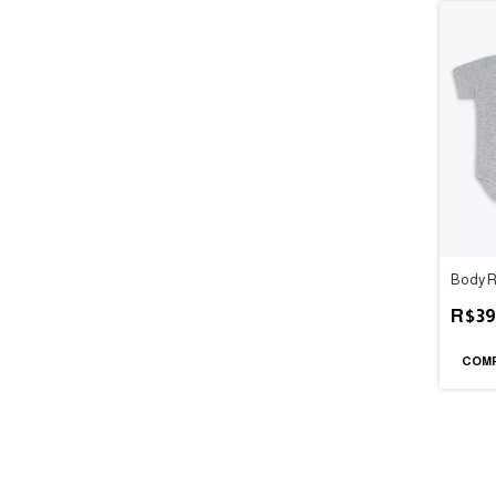
Body R
R$39