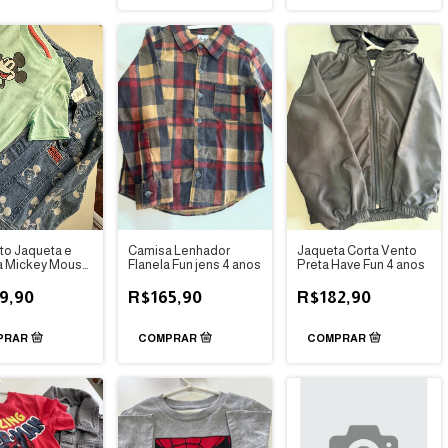
to Jaqueta e
Camisa Lenhador
Jaqueta Corta Vento
a Mickey Mouse
Flanela Fun jens 4 anos
Preta Have Fun 4 anos
9,90
R$165,90
R$182,90