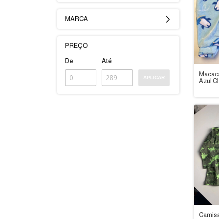
MARCA
PREÇO
De
Até
Macac
APLICAR
Azul C
TAM: 6
Dedek
Camisa