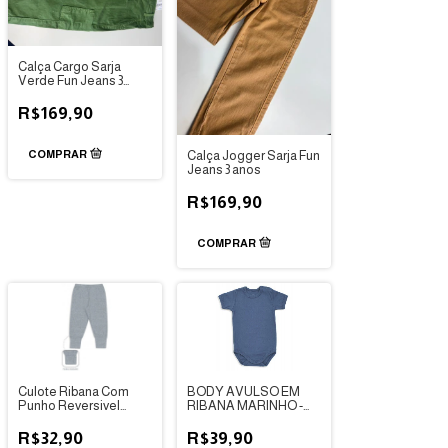
Calça Cargo Sarja
Verde Fun Jeans 3
anos
R$169,90
Calça Jogger Sarja Fun
Jeans 3 anos
R$169,90
Culote Ribana Com
BODY AVULSO EM
Punho Reversivel
RIBANA MARINHO -
Cinza - Dedeka
DEDEKA
R$32,90
R$39,90