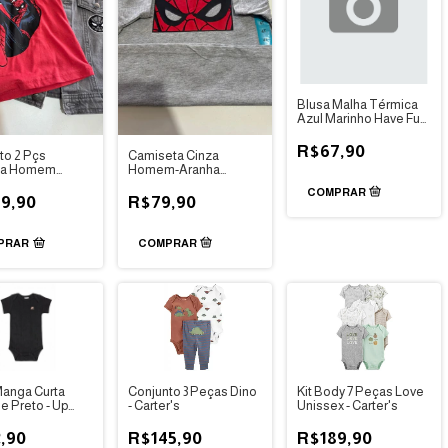
Blusa Malha Térmica
Azul Marinho Have Fun
(14 ANOS)
R$67,90
to 2 Pçs
Camiseta Cinza
ta Homem
Homem-Aranha
a 2ANOS
MARVEL 4anos
9,90
R$79,90
PRAR
anga Curta
Conjunto 3 Peças Dino
Kit Body 7 Peças Love
e Preto - Up
- Carter's
Unissex - Carter's
,90
R$145,90
R$189,90