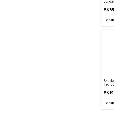
Longa 
Dinoss
12M
R$69
Shacke
Tecido
6ANO
R$19