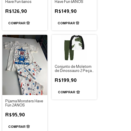
Have Fun 6anos
Have Fun 6ANOS
R$126,90
R$149,90
Conjunto de Moletom
de Dinossauro 2 Peças
- Carter's
R$199,90
COMPRAR
Pijama Monsters Have
Fun 2ANOS
R$95,90