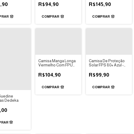
,90
R$94,90
R$145,90
PRAR
COMPRAR
COMPRAR
Camisa Manga Longa
Camisa De Proteção
Vermelho Com FPU
Solar FPS 80+ Azul -
50+ - Eco Kids Place
Panda Pool
R$104,90
R$99,90
COMPRAR
COMPRAR
Suedine
has Dedeka
,00