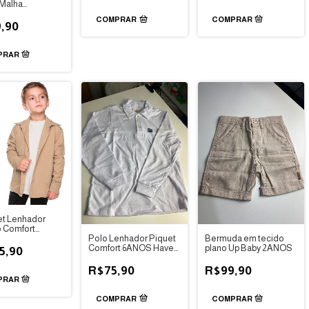
Malha
auro Up Baby
COMPRAR
,90
t Lenhador
 Comfort
Polo Lenhador Piquet
Bermuda em tecido
S
Comfort 6ANOS Have
plano Up Baby 2ANOS
5,90
Fun
R$75,90
R$99,90
COMPRAR