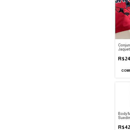
Conjun
Jaque
Aranh
R$24
COM
Body M
Suedin
Baby
R$42