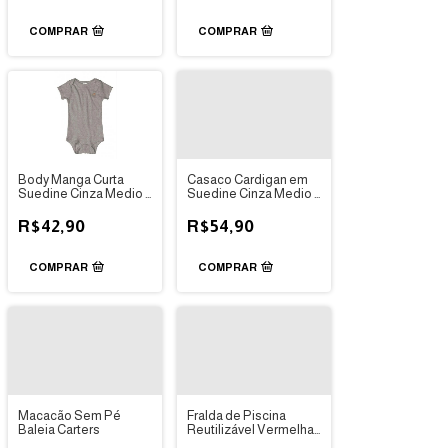
COMPRAR
COMPRAR
Body Manga Curta
Casaco Cardigan em
Suedine Cinza Medio -
Suedine Cinza Medio -
Up Baby
Up Baby
R$42,90
R$54,90
COMPRAR
COMPRAR
Macacão Sem Pé
Fralda de Piscina
Baleia Carters
Reutilizável Vermelha-
Eco kids Place