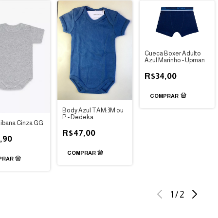
Cueca Boxer Adulto
Azul Marinho - Upman
R$34,00
COMPRAR
Body Azul TAM:3M ou
P - Dedeka
ibana Cinza GG
R$47,00
,90
1
/
2