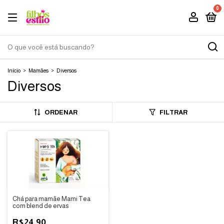
0
Início
>
Mamães
>
Diversos
Diversos
ORDENAR
FILTRAR
Chá para mamãe Mami Tea
com blend de ervas
R$24,90