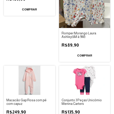
COMPRAR
Romper Morango Laura
Ashley(6M à 9M)
R$89,90
Macacão Gap Rosa com pé
Conjunto 3 Peças Unicórnio
com capuz
Menina Carters
R$249,90
R$135,90