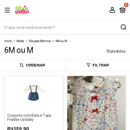
0
Início
>
Moda
>
Roupas Menina
>
6M ou M
6M ou M
10 produtos
ORDENAR
FILTRAR
Conjunto com Bata e Tapa
Fraldas Up baby
R$189,90