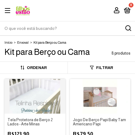
0
Início
>
Enxoval
>
Kit para Berço ou Cama
Kit para Berço ou Cama
8 produtos
ORDENAR
FILTRAR
Tela Protetora de Berço 2
Jogo De Berço Papi Baby Tam
Lados - Arte Minas
Americano Papi
R$123,90
R$79,50