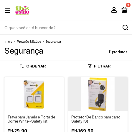
0
Início
>
Proteção & Saúde
>
Segurança
Segurança
11 produtos
ORDENAR
FILTRAR
Trava para Janela e Porta de
Protetor De Banco para carro
Correr White - Safety 1st
Safety 1St
R$29,90
R$169,90