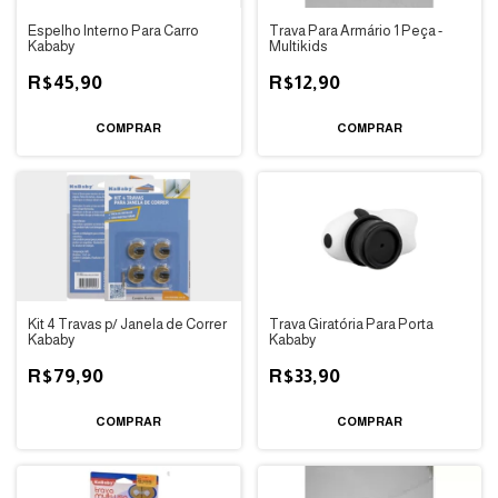
Espelho Interno Para Carro
Trava Para Armário 1 Peça -
Kababy
Multikids
R$45,90
R$12,90
Kit 4 Travas p/ Janela de Correr
Trava Giratória Para Porta
Kababy
Kababy
R$79,90
R$33,90